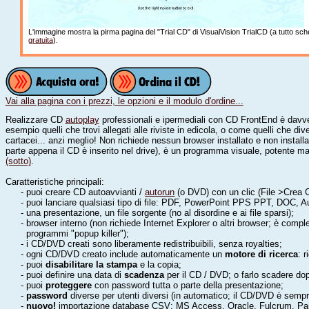
L'immagine mostra la pirma pagina del "Trial CD" di VisualVision TrialCD (a tutto 
gratuita
).
Vai alla pagina con i prezzi, le opzioni e il modulo d'ordine...
Realizzare CD
autoplay
professionali e ipermediali con CD FrontEnd è davv
esempio quelli che trovi allegati alle riviste in edicola, o come quelli che di
cartacei... anzi meglio! Non richiede nessun browser installato e non install
parte appena il CD è inserito nel drive), è un programma visuale, potente ma
(sotto)
.
Caratteristiche principali:
- puoi creare CD autoavvianti /
autorun
(o DVD) con un clic (File >Crea 
- puoi lanciare qualsiasi tipo di file: PDF, PowerPoint PPS PPT, DOC, A
- una presentazione, un file sorgente (no al disordine e ai file sparsi);
- browser interno (non richiede Internet Explorer o altri browser; è com
programmi "popup killer");
- i CD/DVD creati sono liberamente redistribuibili, senza royalties;
- ogni CD/DVD creato include automaticamente un
motore di ricerca
: 
- puoi
disabilitare la stampa
e la copia;
- puoi definire una data di
scadenza
per il CD / DVD; o farlo scadere dop
- puoi
proteggere
con password tutta o parte della presentazione;
-
password
diverse per utenti diversi (in automatico; il CD/DVD è sempr
-
nuovo!
importazione database CSV: MS Access, Oracle, Fulcrum, Para