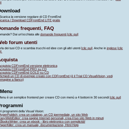
i]
Download
carica la versione regolare di CD FrontEnd
carica / Download CDFrontEnd LITE gratis
Domande frequenti, FAQ
mande? Dai un'occhiata alle
domande frequenti [clic qui]
Web forum utenti
rla dei tuoi CD e scambia trucchi ed idee con gli altri utenti
[clic qui]
. Anche in
inglese [clic
].
Acquista
cquista CDFrontEnd versione elettronica
Acquista CDFrontEnd PRO su CD
Acquista CDFrontEnd GOLD su CD
ichiedi un CD di esempio creato con CDFrontEnd (è il Trial CD VisualVision, vedi
immagine a fianco)
4Menu
enu è un semplice frontend per creare CD con menù a 4 bottoni in 30 secondi
[clic qui]
Programmi
tri programmi della Visual Vision:
yperPublish: crea un catalogo, un CD ipermediale, un sito Web
asyWebEditor: crea pagine Internet personali, crea il tuo sito Web in minuti
BooksWriter: crea un ebook - libro elettronico con semplicità!
aperKiller: crea un manuale, documentazione, Html Help