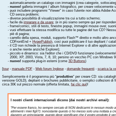
automaticamente un catalogo con immagini (crea categorie, sottocategor
-
nuovo!
galleria immagini / album fotografico, per creare velocemente 
- puoi includere programmi "Viewer" in caso l'utente non abbia Adobe Acr
CD senza problemi;
- diverse possibilità di visualizzazione tra cui a tutto schermo;
- facile da
imparare e da usare
; (e in più siamo sempre qui per risponder
- frame/cornici, stili di testo, finestre popup, immagini mouse over, suoni
- vuoi effettuare la stessa modifica su tutte le pagine del tuo CD? Nessu
piè di pagina;
- carrello della spesa, moduli, supporto Flash™ diretto e molto altro anc
CDFrontEnd +
HyperPublish
, così puoi pubblicare il tuo depliant / ca
- il CD non richiede la presenza di Internet Explorer o di altre applicazion
o anche niente anziché Explorer);
- piccolo e dinamico: sia l'editor che i CD/DVD funzionano (velocemente
2000, XP, 2003, Vista, 7, 8, 10; persino un vecchio PC con Windows 95
-
nuovo!
supporta plug-in esterni (come
3D Buttons
)
[
tour
-
manuale PDF
-
Web forum Inglese
-
domande frequenti
-
scarica la v
Semplicemente è il programma più "
produttivo
" per creare CD: sia catalog
versione GOLD), depliant o brochures pubblicitarie, o semplici collezioni di
circa 30€ sul prezzo normale (offerta limitata,
fai clic qui
)!
I nostri clienti internazionali dicono (dai nostri archivi email):
"Per essere franco, ho sempre cercato di NON dedicarmi in nessun modo all
altrimenti i miei figli?): nonostante questo ci ho messo solo una nottata a 
davvero un principiante, questo deve significare che il vostro prodotto è ve