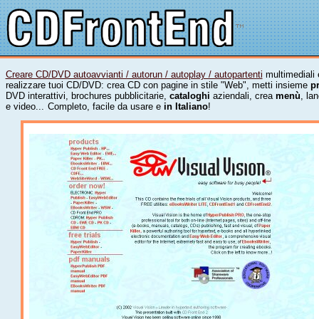
Creare CD/DVD autoavvianti / autorun / autoplay / autopartenti
multimediali 
realizzare tuoi CD/DVD: crea CD con pagine in stile "Web", metti insieme
p
DVD interattivi, brochures pubblicitarie,
cataloghi
aziendali, crea
menù
, la
e video...
Completo, facile da usare e
in Italiano
!