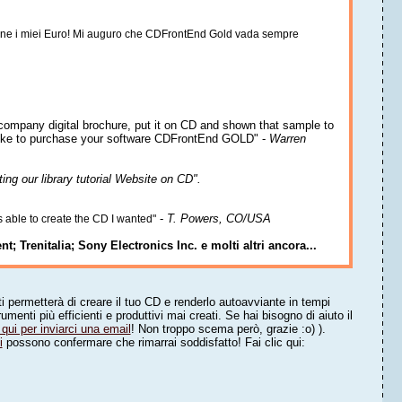
bene i miei Euro! Mi auguro che CDFrontEnd Gold vada sempre
 company digital brochure, put it on CD and shown that sample to
 like to purchase your software CDFrontEnd GOLD" -
Warren
ating our library tutorial Website on CD".
-
T. Powers, CO/USA
s able to create the CD I wanted"
t; Trenitalia; Sony Electronics Inc. e molti altri ancora...
permetterà di creare il tuo CD e renderlo autoavviante in tempi
nti più efficienti e produttivi mai creati. Se hai bisogno di aiuto il
c qui per inviarci una email
! Non troppo scema però, grazie :o) ).
i
possono confermare che rimarrai soddisfatto! Fai clic qui: