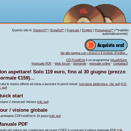
Questo sito in:
Deutsch**
|
Español**
|
Français
|
English
|
Portuguese**
(**tradotto
automaticamente)
Vai alla pagina con i prezzi e il modulo d'ordine...
CD FrontEnd
è un programma
VisualVision
.
[
manuale PDF
-
Web forum
-
domande
-
manuale online
-
contattaci
]
on aspettare! Solo 119 euro, fino al 30 giugno (prezzo
ormale €159)...
rutta le nostre offerte ed inizia a lavorare in pochi minuti.
[versione elettronica, clic qui]
[CD,
c qui]
uick start
stano 2 minuti per iniziare
[clic qui]
our / visione globale
aminiamo CDFrontEnd in 10 passi
[clic qui]
Manuale PDF
 modo più veloce per cominciare ad usare CDFE è scaricare il veloce manuale PDF
[clic