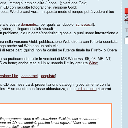
ie, immagini rimpicciolite / icone...); versione Gold;
un CD con raccolte fotografiche; versione Gold;
obat, Word e così via...; in questo modo chiunque potrà vedere il tuo
cl
ve
Il
e alle vostre
domande
... per qualsiasi dubbio,
scriveteci
!);
, video, collegamenti/link visuali...
T
n problema, c'è un cerca/sostituisci globale, o puoi usare intestazione e
Is
ora nella versione Gold; pubblicazione Web diretta con l'offerta scontata
talogo anche sul Web con un solo clic;
i di terze parti (quindi non fa casini se l'utente finale ha Firefox o Opera
!) su praticamente tutte le versioni di MS Windows: 95, 98, ME, NT,
 va bene; anche Mac e Linux usando l'utility gratuita
Wine
;
ersione Lite
-
contattaci
-
acquista
]
hi, CD business card, presentazioni, cataloghi (specialmente con la
 files. E se questo non fosse abbastanza, se lo
ordini subito
risparmi
a programmazione o alla creazione di siti (a cosa servirebbero
creare un CD che soddisfa persino i miei ragazzi! Visto che sono
ramente facile come dite!"