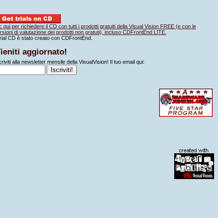
ic qui per richiedere il CD con tutti i prodotti gratuiti della Visual Vision FREE (e con le
rsioni di valutazione dei prodotti non gratuti), incluso CDFrontEnd LITE.
 trial CD è stato creato con CDFrontEnd.
ieniti aggiornato
!
criviti alla newsletter mensile della VisualVision! Il tuo email qui: