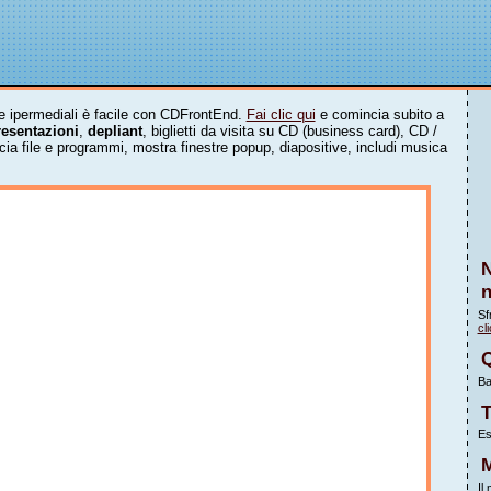
e ipermediali è facile con CDFrontEnd.
Fai clic qui
e comincia subito a
resentazioni
,
depliant
, biglietti da visita su CD (business card), CD /
ncia file e programmi, mostra finestre popup, diapositive, includi musica
N
n
Sf
cli
Q
Ba
T
Es
Il