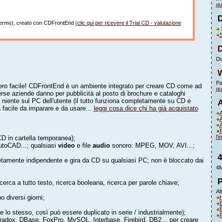
qu
schermo), creato con CDFrontEnd
(clic qui per ricevere il Trial CD - valutazione
S
S
Do
Pa
ero facile! CDFrontEnd è un ambiente integrato per creare CD come ad
qui
verse aziende danno per pubblicità al posto di brochure e cataloghi
a niente sul PC dell'utente (il tutto funziona completamente su CD e
 facile da imparare e da usare...
leggi cosa dice chi ha già acquistato
A
R
l'
CD in cartella temporanea);
utoCAD...; qualsiasi
video
e file
audio
sonoro: MPEG, MOV, AVI...;
pletamente indipendente e gira da CD su qualsiasi PC; non è bloccato dai
4M
ricerca a tutto testo, ricerca booleana, ricerca per parole chiave;
Al
o diversi giorni;
H
E
E
e lo stesso, così può essere duplicato in serie / industrialmente);
P
dox, DBase, FoxPro, MySQL, Interbase, Firebird, DB2... per creare