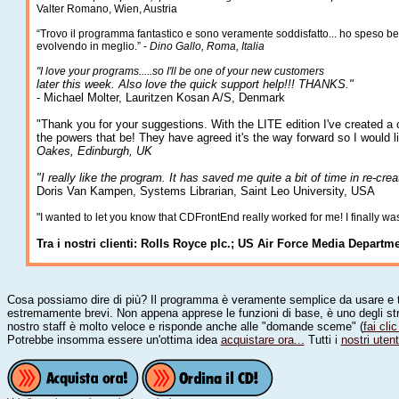
Valter Romano, Wien, Austria
“Trovo il programma fantastico e sono veramente soddisfatto... ho speso 
evolvendo in meglio.” -
Dino Gallo, Roma, Italia
"I love your programs.....so I'll be one of your new customers
later this week. Also love the quick support help!!! THANKS."
- Michael Molter, Lauritzen Kosan A/S, Denmark
"Thank you for your suggestions. With the LITE edition I've created a
the powers that be! They have agreed it's the way forward so I would
Oakes, Edinburgh, UK
"I really like the program. It has saved me quite a bit of time in re-cre
Doris Van Kampen, Systems Librarian, Saint Leo University, USA
"I wanted to let you know that CDFrontEnd really worked for me! I finally wa
Tra i nostri clienti: Rolls Royce plc.; US Air Force Media Departmen
Cosa possiamo dire di più? Il programma è veramente semplice da usare e ti 
estremamente brevi. Non appena apprese le funzioni di base, è uno degli strume
nostro staff è molto veloce e risponde anche alle "domande sceme" (
fai cli
Potrebbe insomma essere un'ottima idea
acquistare ora...
Tutti i
nostri utent